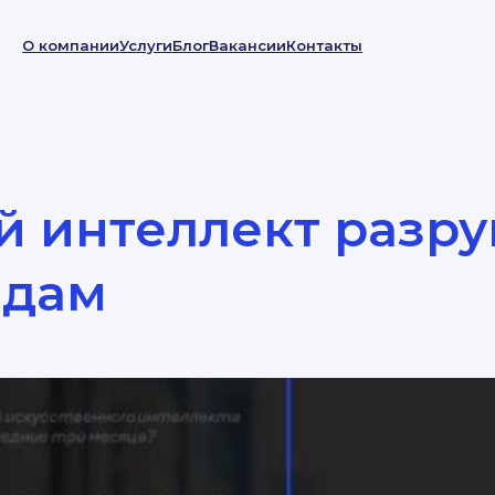
О компании
Услуги
Блог
Вакансии
Контакты
й интеллект разр
ндам
RU
Запросить расчет