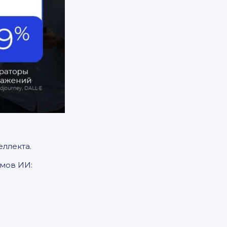
еллекта.
тмов ИИ: