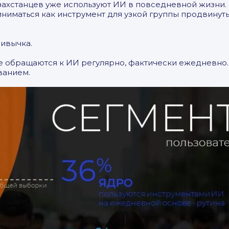
азахстанцев уже используют ИИ в повседневной жизни. 
иниматься как инструмент для узкой группы продвинут
ривычка.
е обращаются к ИИ регулярно, фактически ежедневно. 
ованием.